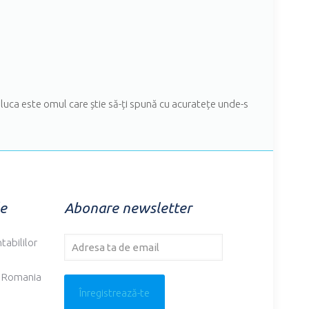
Raluca este omul care știe să-ți spună cu acuratețe unde-s
e
Abonare newsletter
tabililor
in Romania