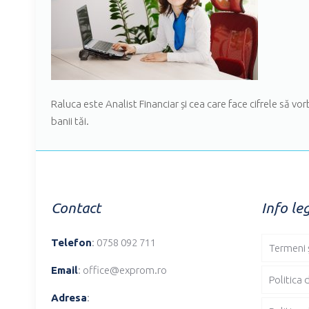
Raluca este Analist Financiar și cea care face cifrele să vo
banii tăi.
Contact
Info le
Telefon
: 0758 092 711
Termeni ș
Email
: office@exprom.ro
Politica 
Adresa
: